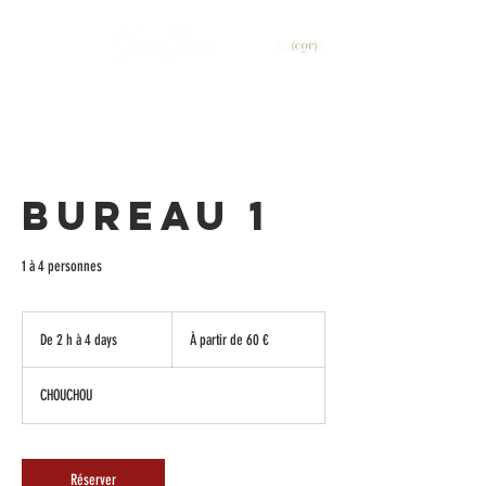
Découvrez
Bureau 1
1 à 4 personnes
À
partir
De 2 h à 4 days
D
À partir de 60 €
de
60
e
euros
2
CHOUCHOU
h
à
4
d
Réserver
a