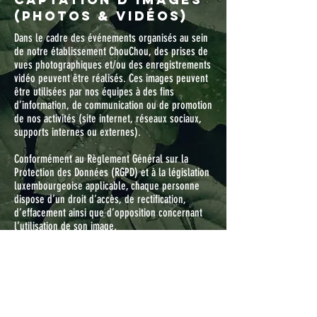
(photos & vidéos)
Dans le cadre des événements organisés au sein
de notre établissement ChouChou, des prises de
vues photographiques et/ou des enregistrements
vidéo peuvent être réalisés. Ces images peuvent
être utilisées par nos équipes à des fins
d’information, de communication ou de promotion
de nos activités (site internet, réseaux sociaux,
supports internes ou externes).
Conformément au Règlement Général sur la
Protection des Données (RGPD) et à la législation
luxembourgeoise applicable, chaque personne
dispose d’un droit d’accès, de rectification,
d’effacement ainsi que d’opposition concernant
l’utilisation de son image.
Pour exercer ces droits ou obtenir davantage
d’informations, vous pouvez nous contacter à
l’adresse suivante :
hello@chouchou.lu
Si vous ne souhaitez pas apparaître sur ces
supports, nous vous invitons à le signaler à notre